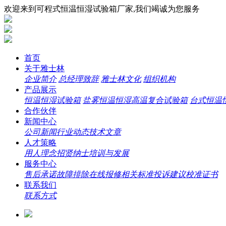
欢迎来到可程式恒温恒湿试验箱厂家,我们竭诚为您服务
首页
关于雅士林
企业简介
总经理致辞
雅士林文化
组织机构
产品展示
恒温恒湿试验箱
盐雾恒温恒湿高温复合试验箱
台式恒温
合作伙伴
新闻中心
公司新闻
行业动态
技术文章
人才策略
用人理念
招贤纳士
培训与发展
服务中心
售后承诺
故障排除
在线报修
相关标准
投诉建议
校准证书
联系我们
联系方式