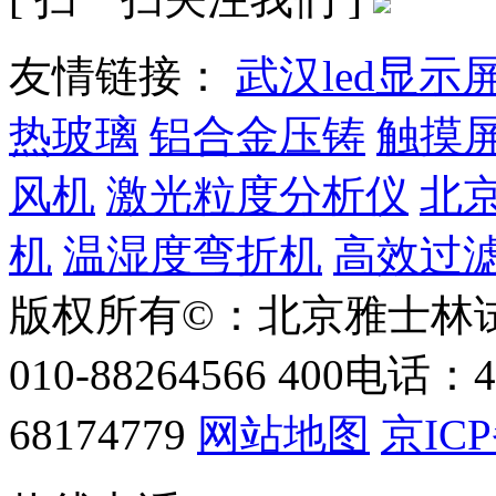
友情链接：
武汉led显示
热玻璃
铝合金压铸
触摸
风机
激光粒度分析仪
北
机
温湿度弯折机
高效过
版权所有©：北京雅士林
010-88264566
400电话：40
68174779
网站地图
京ICP