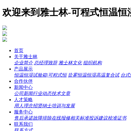
欢迎来到雅士林-可程式恒温恒
首页
关于雅士林
企业简介
总经理致辞
雅士林文化
组织机构
产品展示
恒温恒湿试验箱|可程式恒
盐雾恒温恒湿高温复合试
台式
合作伙伴
新闻中心
公司新闻
行业动态
技术文章
人才策略
用人理念
招贤纳士
培训与发展
服务中心
售后承诺
故障排除
在线报修
相关标准
投诉建议
校准证书
联系我们
联系方式