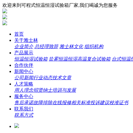
欢迎来到可程式恒温恒湿试验箱厂家,我们竭诚为您服务
首页
关于雅士林
企业简介
总经理致辞
雅士林文化
组织机构
产品展示
恒温恒湿试验箱
盐雾恒温恒湿高温复合试验箱
台式恒温
合作伙伴
新闻中心
公司新闻
行业动态
技术文章
人才策略
用人理念
招贤纳士
培训与发展
服务中心
售后承诺
故障排除
在线报修
相关标准
投诉建议
校准证书
联系我们
联系方式