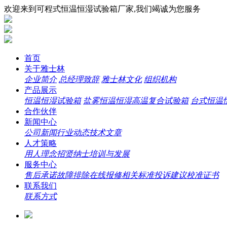
欢迎来到可程式恒温恒湿试验箱厂家,我们竭诚为您服务
首页
关于雅士林
企业简介
总经理致辞
雅士林文化
组织机构
产品展示
恒温恒湿试验箱
盐雾恒温恒湿高温复合试验箱
台式恒温
合作伙伴
新闻中心
公司新闻
行业动态
技术文章
人才策略
用人理念
招贤纳士
培训与发展
服务中心
售后承诺
故障排除
在线报修
相关标准
投诉建议
校准证书
联系我们
联系方式