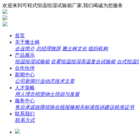
欢迎来到可程式恒温恒湿试验箱厂家,我们竭诚为您服务
首页
关于雅士林
企业简介
总经理致辞
雅士林文化
组织机构
产品展示
恒温恒湿试验箱
盐雾恒温恒湿高温复合试验箱
台式恒温
合作伙伴
新闻中心
公司新闻
行业动态
技术文章
人才策略
用人理念
招贤纳士
培训与发展
服务中心
售后承诺
故障排除
在线报修
相关标准
投诉建议
校准证书
联系我们
联系方式